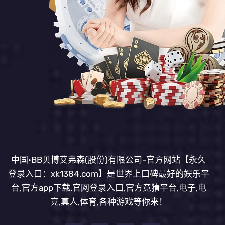
中国·BB贝博艾弗森(股份)有限公司-官方网站【永久
登录入口：xk1384.com】是世界上口碑最好的娱乐平
台,官方app下载.官网登录入口,官方竞猜平台,电子,电
竞,真人,体育,各种游戏等你来！