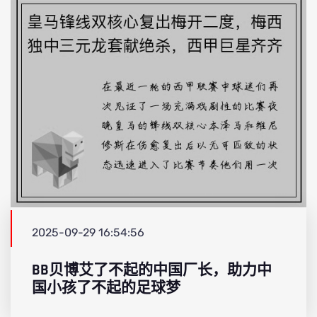
2025-09-29 16:54:56
BB贝博艾了不起的中国厂长，助力中
国小孩了不起的足球梦