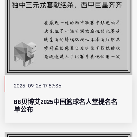
2025-09-26 17:57:36
BB贝博艾2025中国篮球名人堂提名名
单公布