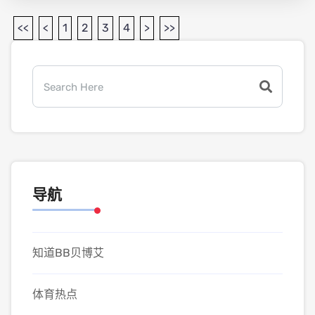
<<
<
1
2
3
4
>
>>
导航
知道BB贝博艾
体育热点