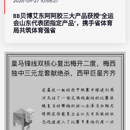
2025-09-27 10:58:27
BB贝博艾东阿阿胶三大产品获授“全运
会山东代表团指定产品”，携手省体育
局共筑体育强省