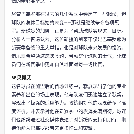
做的精心准备之一。
尽管巴塞罗那在过去的几个赛季中经历了一些起伏，但
球队的总体目标始终未变——那就是继续争夺各项冠
军。新球员的加盟，正是为了帮助球队实现这一目标。
分析人士普遍认为，这位新援的到来不仅是巴塞罗那为
新赛季备战的重大举措，也是对球队未来发展的投资。
俱乐部希望通过这次签约，带动整个球队的士气，让球
员们在新赛季中更加自信地面对每一场比赛。
BB贝博艾
这名球员在加盟后的首场训练中，就展现出了他的专业
素养和出色的场上表现。他与队友们迅速建立了默契，
展现出了极强的适应能力。教练组对他的表现给予了高
度评价，并表示对他在新赛季中的发挥充满期待。球迷
们也纷纷通过社交媒体表达了对新援的支持和期待，期
待他能为巴塞罗那带来更多惊喜和荣耀。