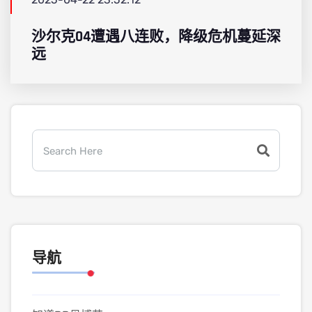
沙尔克04遭遇八连败，降级危机蔓延深
远
导航