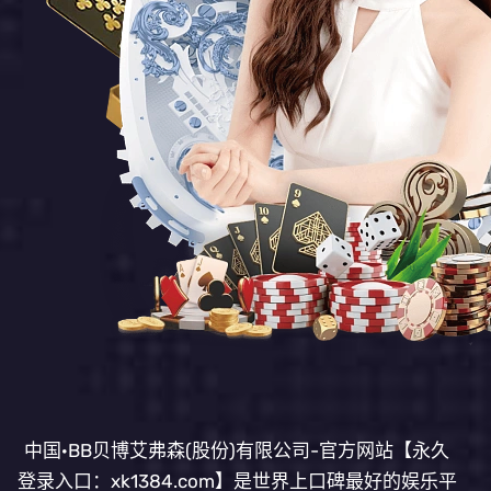
中国·BB贝博艾弗森(股份)有限公司-官方网站【永久
登录入口：xk1384.com】是世界上口碑最好的娱乐平