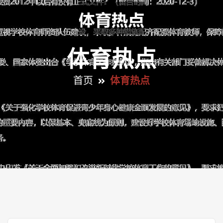
体育热点
首页
体育热点