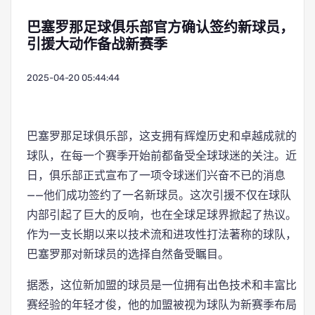
巴塞罗那足球俱乐部官方确认签约新球员，
引援大动作备战新赛季
2025-04-20 05:44:44
巴塞罗那足球俱乐部，这支拥有辉煌历史和卓越成就的
球队，在每一个赛季开始前都备受全球球迷的关注。近
日，俱乐部正式宣布了一项令球迷们兴奋不已的消息
——他们成功签约了一名新球员。这次引援不仅在球队
内部引起了巨大的反响，也在全球足球界掀起了热议。
作为一支长期以来以技术流和进攻性打法著称的球队，
巴塞罗那对新球员的选择自然备受瞩目。
据悉，这位新加盟的球员是一位拥有出色技术和丰富比
赛经验的年轻才俊，他的加盟被视为球队为新赛季布局